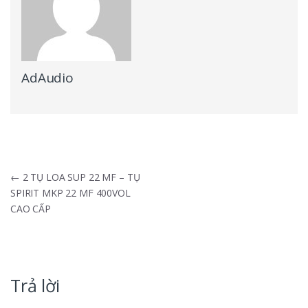
AdAudio
Điều hướng bài viết
←
2 TỤ LOA SUP 22 MF – TỤ
SPIRIT MKP 22 MF 400VOL
CAO CẤP
Trả lời