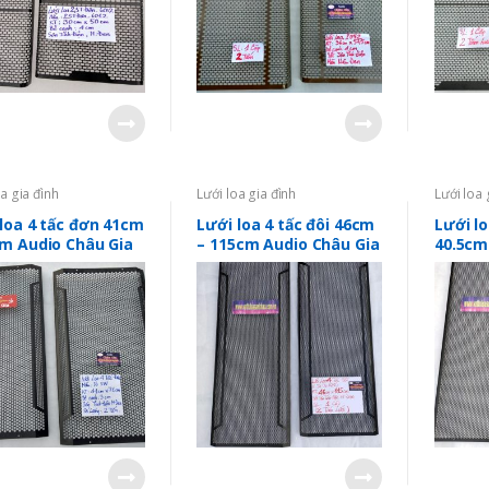
oa gia đình
Lưới loa gia đình
Lưới loa 
loa 4 tấc đơn 41cm
Lưới loa 4 tấc đôi 46cm
Lưới lo
cm Audio Châu Gia
– 115cm Audio Châu Gia
40.5cm
Châu G