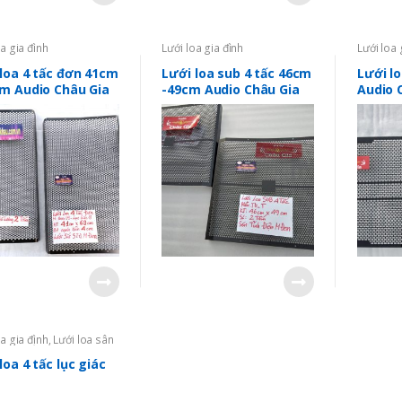
oa gia đình
Lưới loa gia đình
Lưới loa 
loa 4 tấc đơn 41cm
Lưới loa sub 4 tấc 46cm
Lưới lo
cm Audio Châu Gia
-49cm Audio Châu Gia
Audio 
oa gia đình
,
Lưới loa sân
Sản phẩm bán chạy
ật tư làm loa sân khấu
loa 4 tấc lục giác