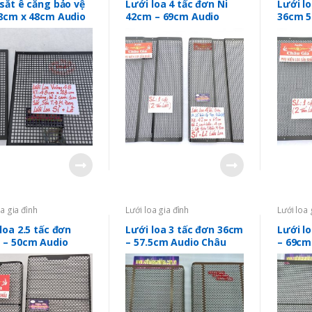
sắt ê căng bảo vệ
Lưới loa 4 tấc đơn Ni
Lưới lo
48cm x 48cm Audio
42cm – 69cm Audio
36cm 5
gia –
Châu Gia
Châu G
loapheuloa.com.vn
oa gia đình
Lưới loa gia đình
Lưới loa 
loa 2.5 tấc đơn
Lưới loa 3 tấc đơn 36cm
Lưới l
 – 50cm Audio
– 57.5cm Audio Châu
– 69cm
 Gia
Gia