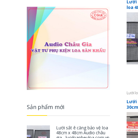
Lưới 
loa 
châu 
luoi
Lưới l
Lưới 
Sản phẩm mới
30cm
Châu
Lưới sắt ê căng bảo vệ loa
48cm x 48cm Audio châu
gia - luoiloapheuloa.com.vn