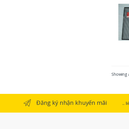
Showing a
Đăng ký nhận khuyến mãi
...