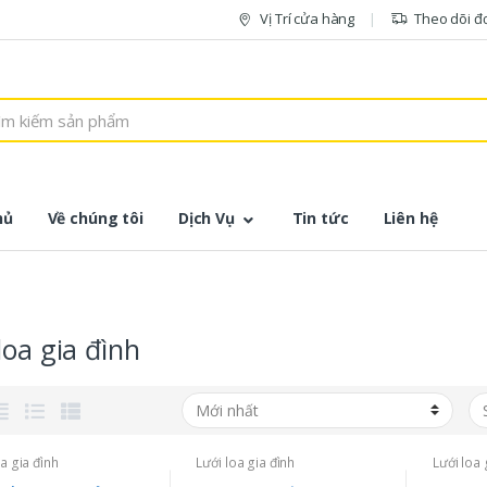
Vị Trí cửa hàng
Theo dõi đ
hủ
Về chúng tôi
Dịch Vụ
Tin tức
Liên hệ
loa gia đình
oa gia đình
Lưới loa gia đình
Lưới loa 