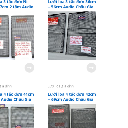
a 3 tấc đơn Ni
Lưới loa 3 tấc đơn 36cm
7cm 2 tấm Audio
– 56cm Audio Châu Gia
ia
gia đình
Lưới loa gia đình
oa 4 tấc đơn 41cm
Lưới loa 4 tấc đơn 42cm
 Audio Châu Gia
– 69cm Audio Châu Gia