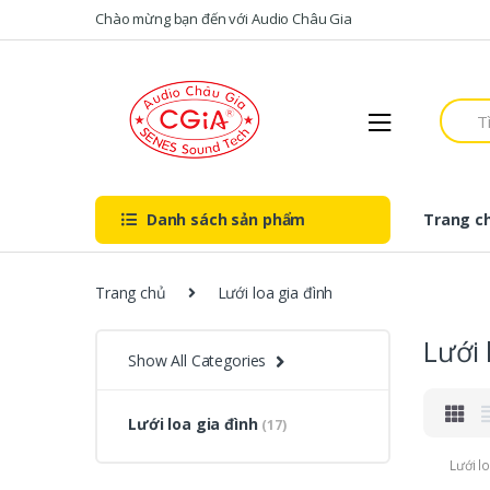
Skip to navigation
Skip to content
Chào mừng bạn đến với Audio Châu Gia
S
e
a
r
c
h
Danh sách sản phẩm
Trang c
f
o
r
:
Trang chủ
Lưới loa gia đình
Lưới 
Show All Categories
Lưới loa gia đình
(17)
Lưới l