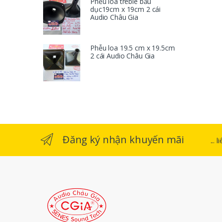
Phễu loa treble bầu
dục19cm x 19cm 2 cái
Audio Châu Gia
Phễu loa 19.5 cm x 19.5cm
2 cái Audio Châu Gia
Đăng ký nhận khuyến mãi
...