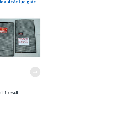
ật tư làm loa sân khấu
loa 4 tấc lục giác
ll 1 result