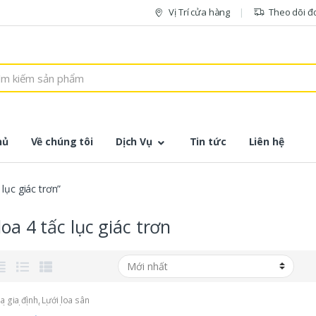
Vị Trí cửa hàng
Theo dõi đ
hủ
Về chúng tôi
Dịch Vụ
Tin tức
Liên hệ
lục giác trơn”
loa 4 tấc lục giác trơn
oa gia đình
,
Lưới loa sân
Sản phẩm bán chạy