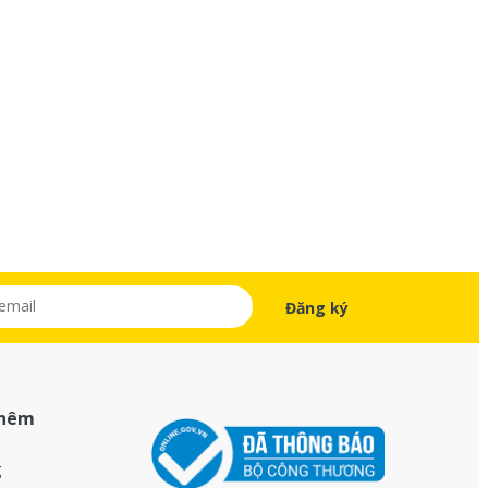
thêm
g