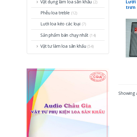
nhất
,
V
Lưới 
Vật dụng làm loa sân khấu
(2)
trơn
Phễu loa treble
(12)
Lưới loa kéo các loại
(7)
Sản phẩm bán chạy nhất
(14)
Vật tư làm loa sân khấu
(54)
Showing a