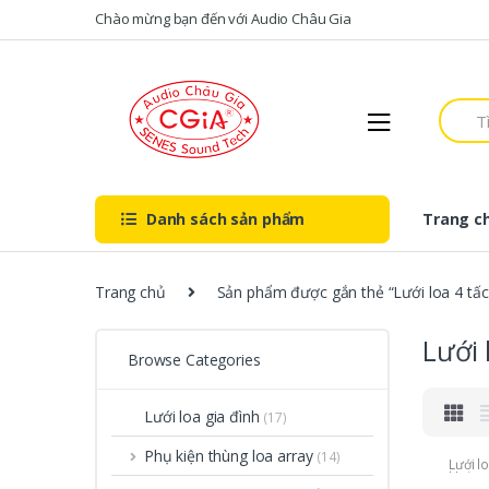
Skip to navigation
Skip to content
Chào mừng bạn đến với Audio Châu Gia
S
e
a
r
c
h
Danh sách sản phẩm
Trang c
f
o
r
:
Trang chủ
Sản phẩm được gắn thẻ “Lưới loa 4 tấc 
Lưới 
Browse Categories
Lưới loa gia đình
(17)
Phụ kiện thùng loa array
(14)
Lưới l
khấu
,