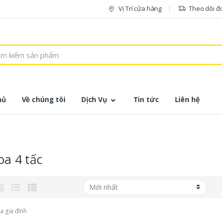
Vị Trí cửa hàng
Theo dõi đ
hủ
Về chúng tôi
Dịch Vụ
Tin tức
Liên hệ
loa 4 tấc
oa gia đình