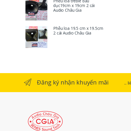
Phễu loa treble bầu
dục19cm x 19cm 2 cái
Audio Châu Gia
Phễu loa 19.5 cm x 19.5cm
2 cái Audio Châu Gia
Đăng ký nhận khuyến mãi
...