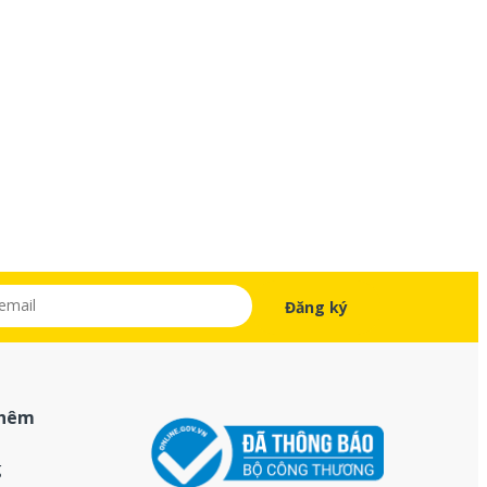
thêm
g