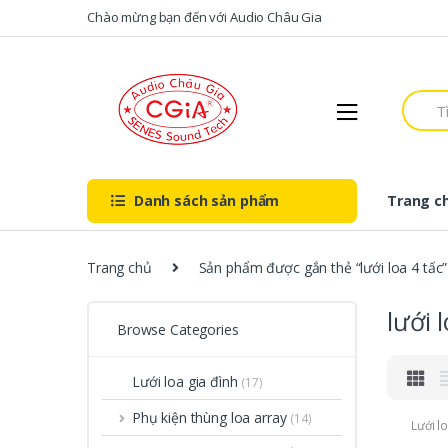
Skip to navigation
Skip to content
Chào mừng bạn đến với Audio Châu Gia
S
e
a
r
c
h
Danh sách sản phẩm
Trang c
f
o
r
:
Trang chủ
Sản phẩm được gắn thẻ “lưới loa 4 tấc”
lưới 
Browse Categories
Lưới loa gia đình
(17)
Phụ kiện thùng loa array
(14)
Lưới l