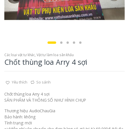
Các loại vật tư khác
,
Vật tư làm loa sân khấu
Chốt thùng loa Arry 4 sợi
Yêu thích
So sánh
Chốt thùng loa Arry 4 sợi
SẢN PHẨM VÀ THÔNG SỐ NHƯ HÌNH CHỤP
Thương hiệu: AudioChauGia
Bảo hành: không
Tình trạng: mới
=>Miễn phí vận chuyển cho đơn hàng có giá trị từ 69.000đ (tối đa