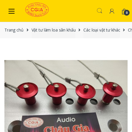
Skip to navigation
Skip to content
0
Trang chủ
Vật tư làm loa sân khấu
Các loại vật tư khác
Ch