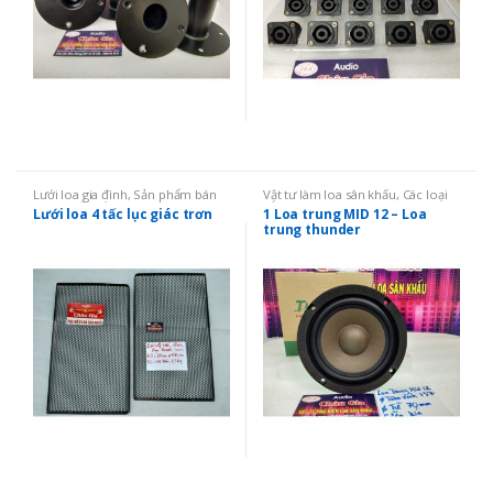
Lưới loa gia đình
,
Sản phẩm bán
Vật tư làm loa sân khấu
,
Các loại
chạy nhất
,
Vật tư làm loa sân
vật tư khác
Lưới loa 4 tấc lục giác trơn
1 Loa trung MID 12 – Loa
khấu
,
Lưới loa sân khấu
trung thunder