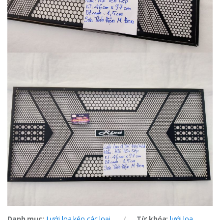
Danh mục:
Lưới loa kéo các loại
Từ khóa:
lưới loa