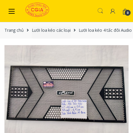
Skip to navigation
Skip to content
0
Trang chủ
Lưới loa kéo các loại
Lưới loa kéo 4 tấc đôi Audio