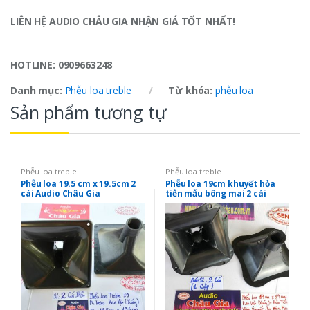
LIÊN HỆ
AUDIO CHÂU GIA
NHẬN GIÁ TỐT NHẤT!
HOTLINE:
0909663248
Danh mục:
Phễu loa treble
Từ khóa:
phễu loa
Sản phẩm tương tự
Phễu loa treble
Phễu loa treble
Phễu loa 19.5 cm x 19.5cm 2
Phễu loa 19cm khuyết hỏa
cái Audio Châu Gia
tiễn mẫu bông mai 2 cái
Audio Châu Gia