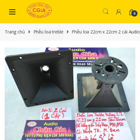
Skip to navigation
Skip to content
0
Trang chủ
Phễu loa treble
Phễu loa 22cm x 22cm 2 cái Audio