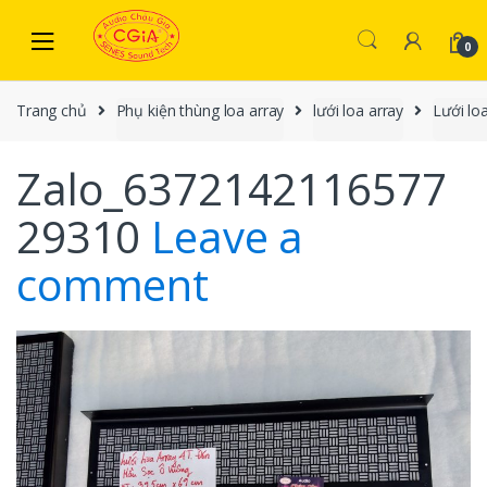
Skip to navigation
Skip to content
0
Trang chủ
Phụ kiện thùng loa array
lưới loa array
Lưới lo
Zalo_6372142116577
29310
Leave a
comment