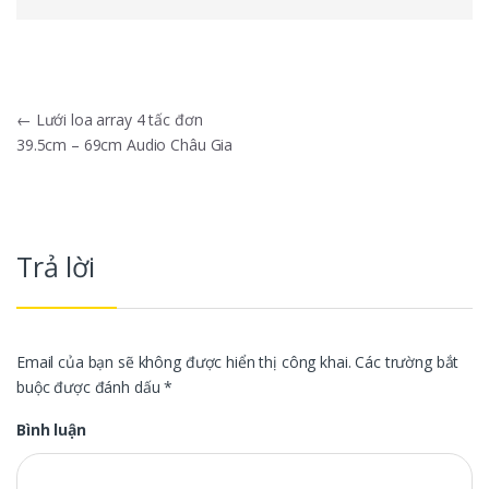
Điều hướng bài viết
←
Lưới loa array 4 tấc đơn
39.5cm – 69cm Audio Châu Gia
Trả lời
Email của bạn sẽ không được hiển thị công khai.
Các trường bắt
buộc được đánh dấu
*
Bình luận