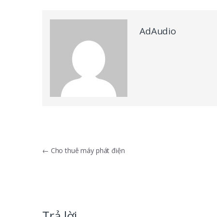
AdAudio
Điều hướng bài viết
←
Cho thuê máy phát điện
Trả lời