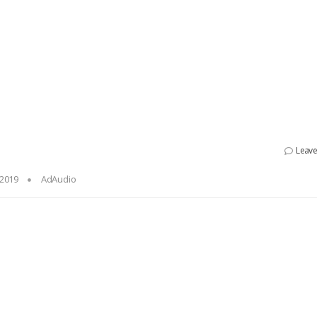
Leav
 2019
AdAudio