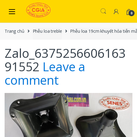
Skip to navigation
Skip to content
0
Trang chủ
Phễu loa treble
Phễu loa 19cm khuyết hỏa tiễn mẫ
Zalo_6375256606163
91552
Leave a
comment