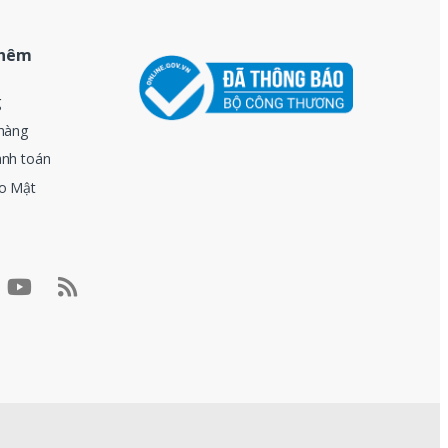
thêm
g
hàng
anh toán
o Mật