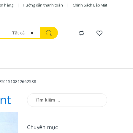
ơn hàng
Hướng dẫn thanh toán
Chính Sách Bảo Mật
7501510812662588
nt
Tìm kiếm cho:
Chuyên mục