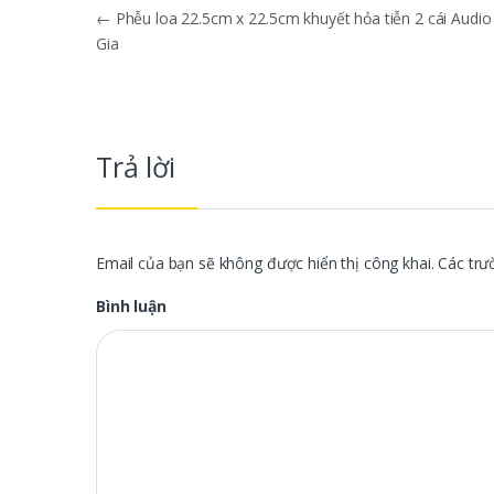
Điều hướng bài viết
←
Phễu loa 22.5cm x 22.5cm khuyết hỏa tiễn 2 cái Audi
Gia
Trả lời
Email của bạn sẽ không được hiển thị công khai.
Các trư
Bình luận