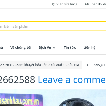
Vị Trí cửa hàng
Theo dõi đ
hủ
Về chúng tôi
Dịch Vụ
Tin tức
Liên hệ
2.5cm x 22.5cm khuyết hỏa tiễn 2 cái Audio Châu Gia
Zalo_63
12662588
Leave a comme