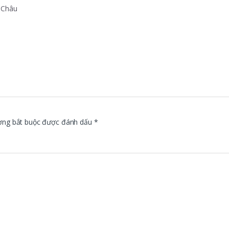
o Châu
ờng bắt buộc được đánh dấu
*