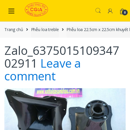
Skip to navigation
Skip to content
0
Trang chủ
Phễu loa treble
Phễu loa 22.5cm x 22.5cm khuyết h
Zalo_6375015109347
02911
Leave a
comment