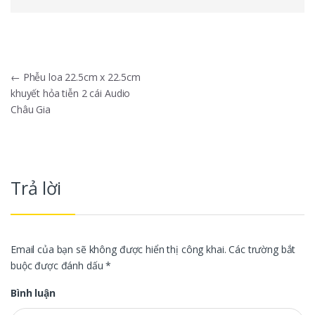
Điều hướng bài viết
←
Phễu loa 22.5cm x 22.5cm
khuyết hỏa tiễn 2 cái Audio
Châu Gia
Trả lời
Email của bạn sẽ không được hiển thị công khai.
Các trường bắt
buộc được đánh dấu
*
Bình luận