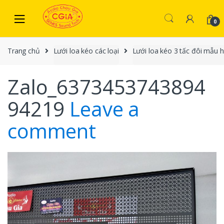
Skip to navigation
Skip to content
0
Trang chủ
Lưới loa kéo các loại
Lưới loa kéo 3 tấc đôi mẫu h
Zalo_6373453743894
94219
Leave a
comment