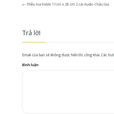
Điều hướng bài viết
←
Phễu loa treble 11cm x 28 cm 2 cái Audio Châu Gia
Trả lời
Email của bạn sẽ không được hiển thị công khai.
Các trư
Bình luận