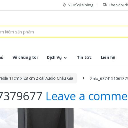
Vị Trí cửa hàng
Theo dõi đ
hủ
Về chúng tôi
Dịch Vụ
Tin tức
Liên hệ
reble 11cm x 28 cm 2 cái Audio Châu Gia
Zalo_637415106187
87379677
Leave a comme