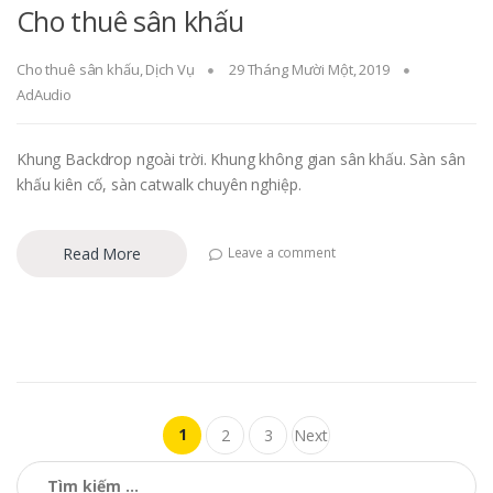
Cho thuê sân khấu
Cho thuê sân khấu
,
Dịch Vụ
29 Tháng Mười Một, 2019
AdAudio
Khung Backdrop ngoài trời. Khung không gian sân khấu. Sàn sân
khấu kiên cố, sàn catwalk chuyên nghiệp.
Read More
Leave a comment
Điều hướng bài viết
1
2
3
Next
Tìm kiếm cho: