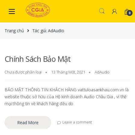
Skip to navigation
Skip to content
0
Trang chủ
Tác giả: AdAudio
Chính Sách Bảo Mật
Chưa được phân loại
13 Tháng Một, 2021
AdAudio
BẢO MẬT THÔNG TIN KHÁCH HÀNG vattuloasankhau.com.vn là
website thuộc sở hữu của Hộ kinh doanh Audio Châu Gia , vì thế
mọi thông tin về khách hàng đều do
Read More
Leave a comment