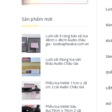
Lướ
Sản phẩm mới
Dùn
Lưới sắt ê căng bảo vệ loa
48cm x 48cm Audio châu
Kíc
gia - luoiloapheuloa.com.vn
Sản
Lưới sắt thùng loa sân
khấu Audio Châu Gia
QUÍ
Phễu loa treble 11cm x 28
cm 2 cái Audio Châu Gia
LIÊ
HO
Phễu loa treble bầu
dục19cm x 19cm 2 cái