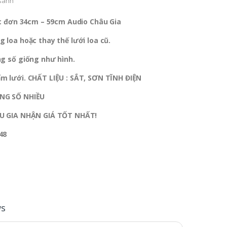
sánh
ấc đơn 34cm – 59cm Audio Châu Gia
 loa hoặc thay thế lưới loa cũ.
g số giống như hình.
m lưới. CHẤT LIỆU : SẮT, SƠN TĨNH ĐIỆN
NG SỐ NHIỀU
U GIA
NHẬN GIÁ TỐT NHẤT!
48
ws