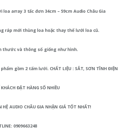
i loa array 3 tấc đơn 34cm – 59cm Audio Châu Gia
g ráp mới thùng loa hoặc thay thế lưới loa cũ.
h thước và thông số giống như hình.
 phẩm gồm 2 tấm lưới. CHẤT LIỆU : SẮT, SƠN TĨNH ĐIỆN
 KHÁCH ĐẶT HÀNG SỐ NHIỀU
N HỆ
AUDIO CHÂU GIA
NHẬN GIÁ TỐT NHẤT!
TLINE:
0909663248