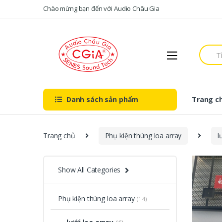
Skip to navigation
Skip to content
Chào mừng bạn đến với Audio Châu Gia
S
e
a
r
c
h
Danh sách sản phẩm
Trang c
f
o
r
:
Trang chủ
Phụ kiện thùng loa array
l
Show All Categories
Phụ kiện thùng loa array
(14)