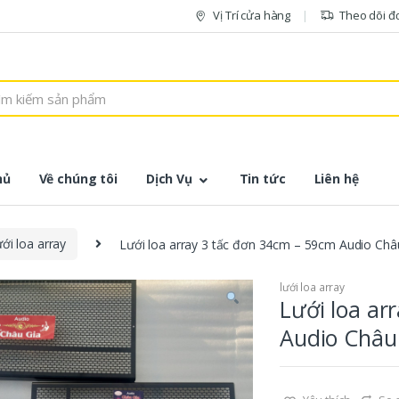
Vị Trí cửa hàng
Theo dõi đ
hủ
Về chúng tôi
Dịch Vụ
Tin tức
Liên hệ
ưới loa array
Lưới loa array 3 tấc đơn 34cm – 59cm Audio Châ
lưới loa array
Lưới loa ar
Audio Châu