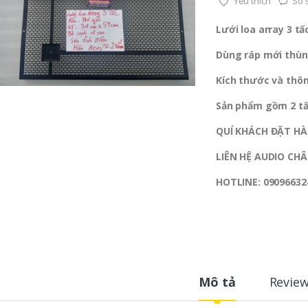
Yêu thích
So 
Lưới loa array 3 t
Dùng ráp mới thùng
Kích thước và thôn
Sản phẩm gồm 2 tấ
QUÍ KHÁCH ĐẶT HÀ
LIÊN HỆ
AUDIO CHÂ
HOTLINE:
09096632
Mô tả
Revie