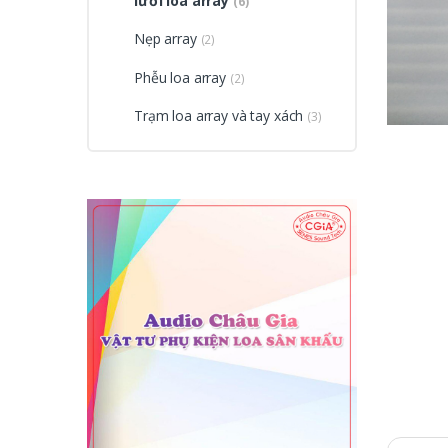
lưới loa array
(6)
Nẹp array
(2)
Phễu loa array
(2)
Trạm loa array và tay xách
(3)