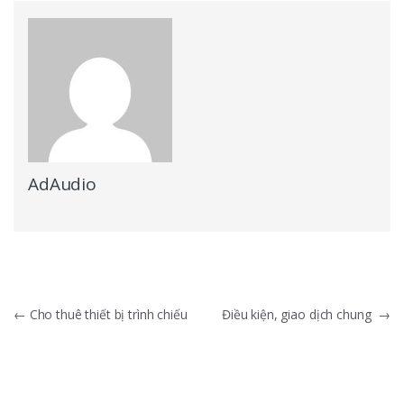
AdAudio
Điều hướng bài viết
←
Cho thuê thiết bị trình chiếu
Điều kiện, giao dịch chung
→