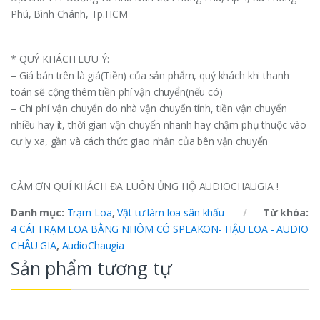
Phú, Bình Chánh, Tp.HCM
* QUÝ KHÁCH LƯU Ý:
– Giá bán trên là giá(Tiền) của sản phẩm, quý khách khi thanh
toán sẽ cộng thêm tiền phí vận chuyển(nếu có)
– Chi phí vận chuyển do nhà vận chuyển tính, tiền vận chuyển
nhiều hay ít, thời gian vận chuyển nhanh hay chậm phụ thuộc vào
cự ly xa, gần và cách thức giao nhận của bên vận chuyển
CẢM ƠN QUÍ KHÁCH ĐÃ LUÔN ỦNG HỘ AUDIOCHAUGIA !
Danh mục:
Trạm Loa
,
Vật tư làm loa sân khấu
Từ khóa:
4 CÁI TRẠM LOA BẰNG NHÔM CÓ SPEAKON- HẬU LOA - AUDIO
CHÂU GIA
,
AudioChaugia
Sản phẩm tương tự