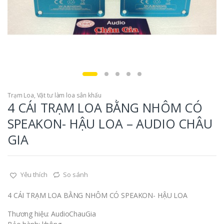
Trạm Loa
,
Vật tư làm loa sân khấu
4 CÁI TRẠM LOA BẰNG NHÔM CÓ
SPEAKON- HẬU LOA – AUDIO CHÂU
GIA
Yêu thích
So sánh
4 CÁI TRẠM LOA BẰNG NHÔM CÓ SPEAKON- HẬU LOA
Thương hiệu: AudioChauGia