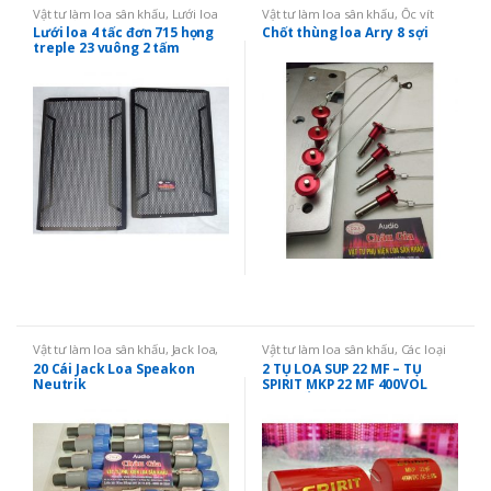
Vật tư làm loa sân khấu
,
Lưới loa
Vật tư làm loa sân khấu
,
Ốc vít
sân khấu
thùng loa
Lưới loa 4 tấc đơn 715 họng
Chốt thùng loa Arry 8 sợi
treple 23 vuông 2 tấm
Vật tư làm loa sân khấu
,
Jack loa,
Vật tư làm loa sân khấu
,
Các loại
cọc loa
vật tư khác
20 Cái Jack Loa Speakon
2 TỤ LOA SUP 22 MF – TỤ
Neutrik
SPIRIT MKP 22 MF 400VOL
CAO CẤP