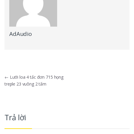
AdAudio
Điều hướng bài viết
←
Lưới loa 4 tấc đơn 715 họng
treple 23 vuông 2 tấm
Trả lời