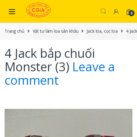
Skip to navigation
Skip to content
0
Trang chủ
Vật tư làm loa sân khấu
Jack loa, cọc loa
4 Jac
4 Jack bắp chuối
Monster (3)
Leave a
comment