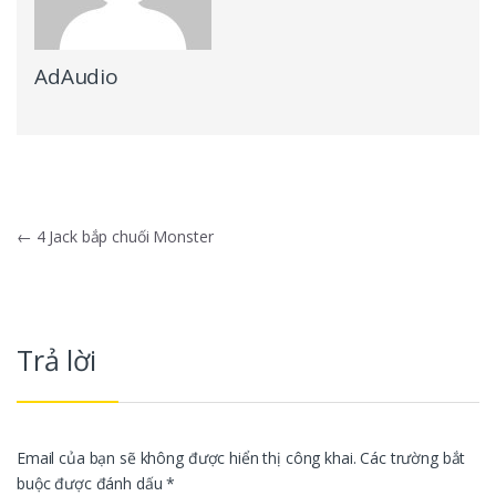
AdAudio
Điều hướng bài viết
←
4 Jack bắp chuối Monster
Trả lời
Email của bạn sẽ không được hiển thị công khai.
Các trường bắt
buộc được đánh dấu
*