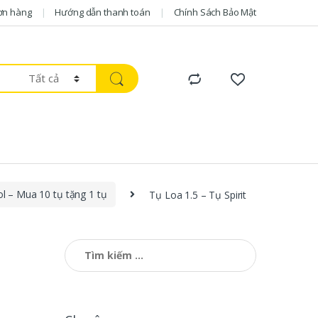
ơn hàng
Hướng dẫn thanh toán
Chính Sách Bảo Mật
l – Mua 10 tụ tặng 1 tụ
Tụ Loa 1.5 – Tụ Spirit
Tìm kiếm cho: