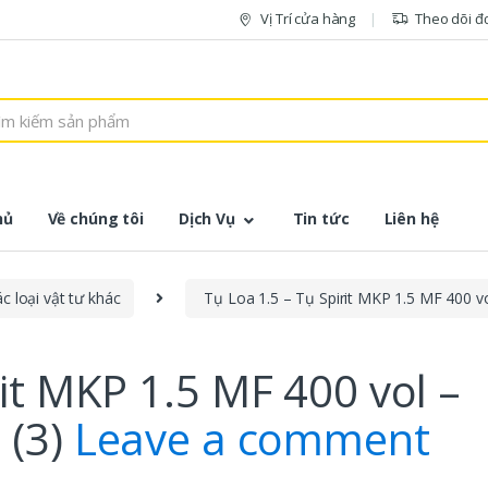
Vị Trí cửa hàng
Theo dõi đ
hủ
Về chúng tôi
Dịch Vụ
Tin tức
Liên hệ
c loại vật tư khác
Tụ Loa 1.5 – Tụ Spirit MKP 1.5 MF 400 vo
rit MKP 1.5 MF 400 vol –
 (3)
Leave a comment