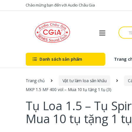
Skip to navigation
Skip to content
Chào mừng bạn đến với Audio Châu Gia
S
e
a
r
c
h
Danh sách sản phẩm
Trang c
f
o
r
:
Trang chủ
Vật tư làm loa sân khấu
Cá
MKP 1.5 MF 400 vol – Mua 10 tụ tặng 1 tụ (3)
Tụ Loa 1.5 – Tụ Spi
Mua 10 tụ tặng 1 tụ