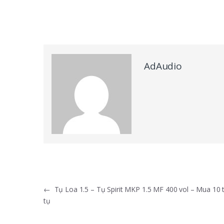
AdAudio
Điều hướng bài viết
←
Tụ Loa 1.5 – Tụ Spirit MKP 1.5 MF 400 vol – Mua 10 
tụ