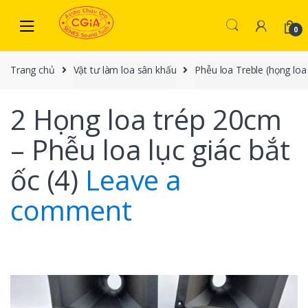
Skip to navigation
Skip to content
0
Trang chủ
Vật tư làm loa sân khấu
Phễu loa Treble (họng loa
2 Họng loa trép 20cm
– Phễu loa lục giác bắt
ốc (4)
Leave a
comment