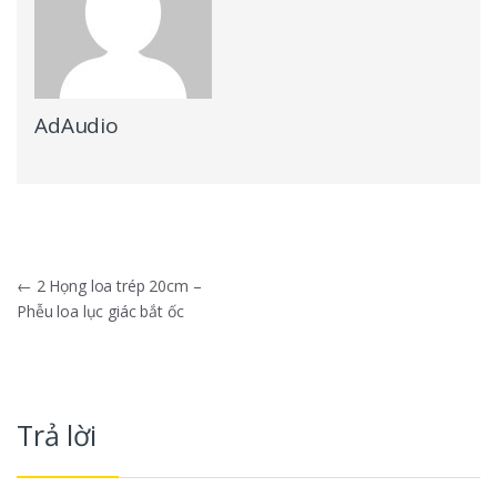
AdAudio
Điều hướng bài viết
←
2 Họng loa trép 20cm –
Phễu loa lục giác bắt ốc
Trả lời