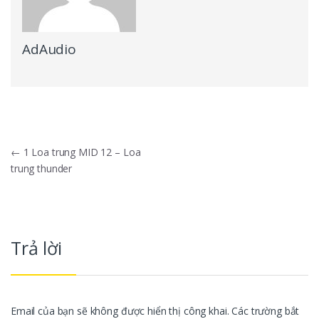
AdAudio
Điều hướng bài viết
←
1 Loa trung MID 12 – Loa
trung thunder
Trả lời
Email của bạn sẽ không được hiển thị công khai.
Các trường bắt