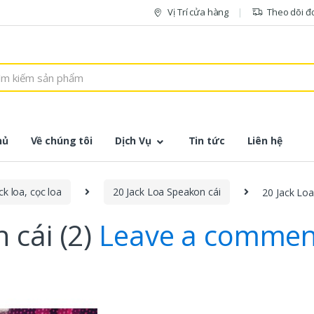
Vị Trí cửa hàng
Theo dõi đ
hủ
Về chúng tôi
Dịch Vụ
Tin tức
Liên hệ
ck loa, cọc loa
20 Jack Loa Speakon cái
20 Jack Loa
 cái (2)
Leave a commen