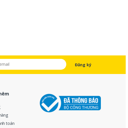
thêm
g
hàng
anh toán