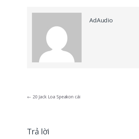
AdAudio
Điều hướng bài viết
←
20 Jack Loa Speakon cái
Trả lời