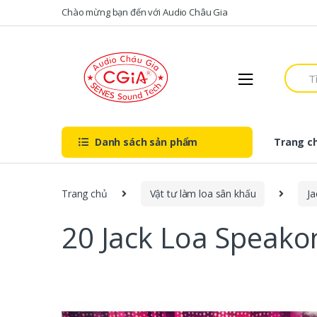
Skip to navigation
Skip to content
Chào mừng bạn đến với Audio Châu Gia
S
e
a
r
c
h
Danh sách sản phẩm
Trang c
f
o
r
:
Trang chủ
Vật tư làm loa sân khấu
Ja
20 Jack Loa Speakon