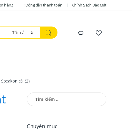
ơn hàng
Hướng dẫn thanh toán
Chính Sách Bảo Mật
 Speakon cái (2)
t
Tìm kiếm cho:
Chuyên mục