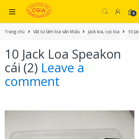
Skip to navigation
Skip to content
0
Trang chủ
Vật tư làm loa sân khấu
Jack loa, cọc loa
10 Ja
10 Jack Loa Speakon
cái (2)
Leave a
comment