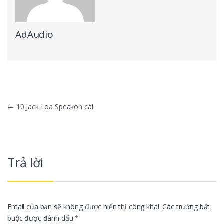
AdAudio
Điều hướng bài viết
←
10 Jack Loa Speakon cái
Trả lời
Email của bạn sẽ không được hiển thị công khai.
Các trường bắt
buộc được đánh dấu
*