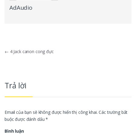
AdAudio
Điều hướng bài viết
←
4 Jack canon cong đực
Trả lời
Email của bạn sẽ không được hiển thị công khai.
Các trường bắt
buộc được đánh dấu
*
Bình luận