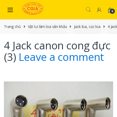
Skip to navigation
Skip to content
0
Trang chủ
Vật tư làm loa sân khấu
Jack loa, cọc loa
4 Jac
4 Jack canon cong đực
(3)
Leave a comment