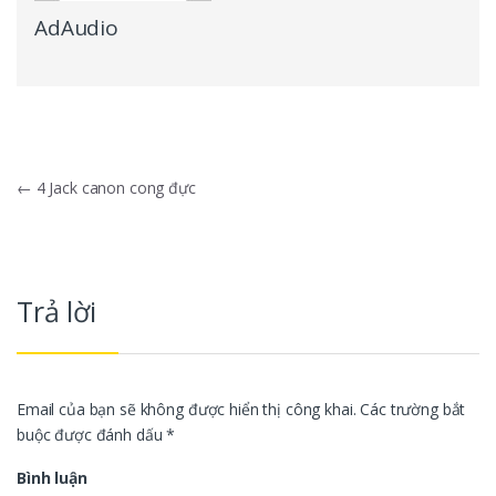
AdAudio
Điều hướng bài viết
←
4 Jack canon cong đực
Trả lời
Email của bạn sẽ không được hiển thị công khai.
Các trường bắt
buộc được đánh dấu
*
Bình luận