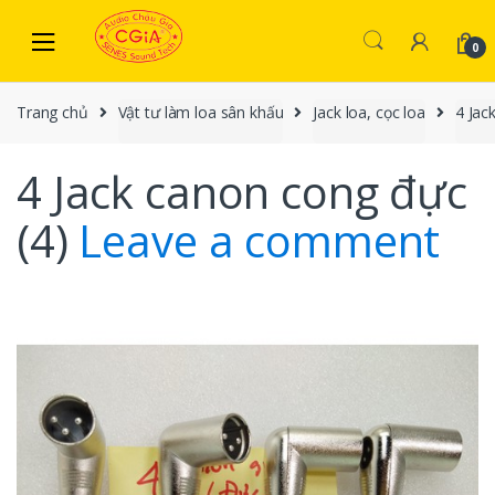
Skip to navigation
Skip to content
0
Trang chủ
Vật tư làm loa sân khấu
Jack loa, cọc loa
4 Jac
4 Jack canon cong đực
(4)
Leave a comment