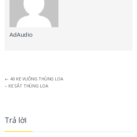
AdAudio
Điều hướng bài viết
←
40 KE VUÔNG THÙNG LOA
– KE SẮT THÙNG LOA
Trả lời