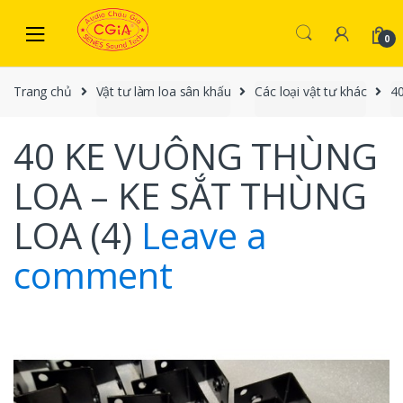
Skip to navigation
Skip to content
0
Trang chủ
Vật tư làm loa sân khấu
Các loại vật tư khác
4
40 KE VUÔNG THÙNG
LOA – KE SẮT THÙNG
LOA (4)
Leave a
comment