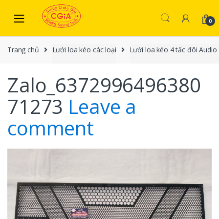
Skip to navigation
Skip to content
0
Trang chủ
Lưới loa kéo các loại
Lưới loa kéo 4 tấc đôi Audio
Zalo_6372996496380
71273
Leave a
comment