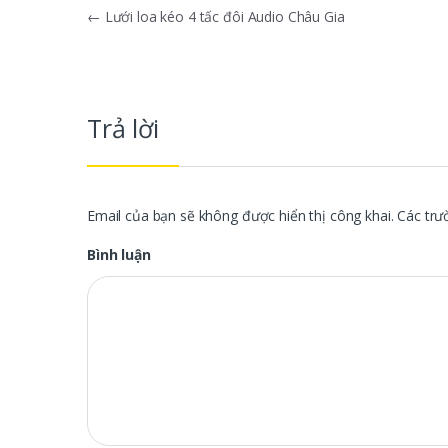
Điều hướng bài viết
←
Lưới loa kéo 4 tấc đôi Audio Châu Gia
Trả lời
Email của bạn sẽ không được hiển thị công khai.
Các trư
Bình luận