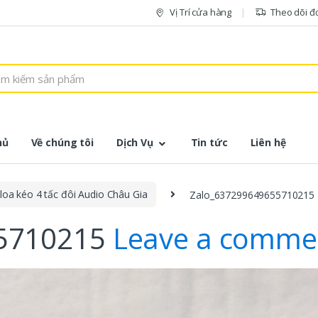
Vị Trí cửa hàng
Theo dõi đ
hủ
Về chúng tôi
Dịch Vụ
Tin tức
Liên hệ
loa kéo 4 tấc đôi Audio Châu Gia
Zalo_637299649655710215
55710215
Leave a comme