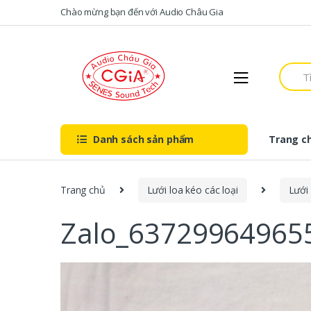
Skip to navigation
Skip to content
Chào mừng bạn đến với Audio Châu Gia
S
e
a
r
c
h
Danh sách sản phẩm
Trang c
f
o
r
:
Trang chủ
Lưới loa kéo các loại
Lưới 
Zalo_6372996496