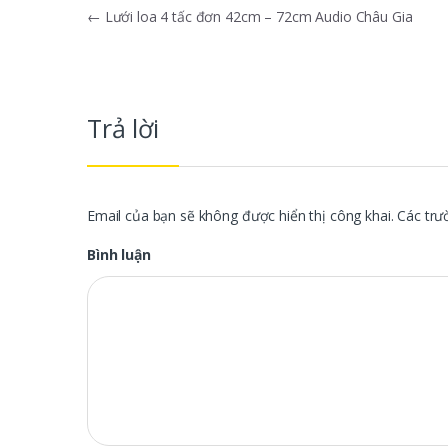
Điều hướng bài viết
←
Lưới loa 4 tấc đơn 42cm – 72cm Audio Châu Gia
Trả lời
Email của bạn sẽ không được hiển thị công khai.
Các trư
Bình luận