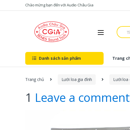
Skip to navigation
Skip to content
Chào mừng bạn đến với Audio Châu Gia
S
e
a
r
c
h
Danh sách sản phẩm
Trang c
f
o
r
:
Trang chủ
Lưới loa gia đình
Lưới loa
1
Leave a comment