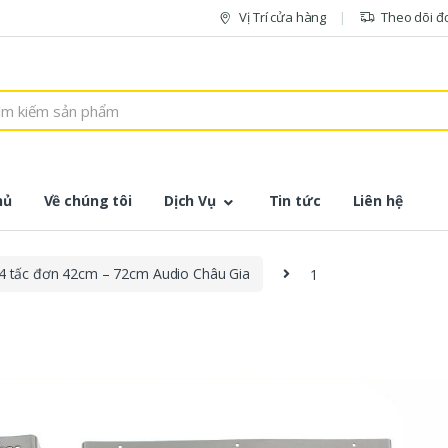
Vị Trí cửa hàng
Theo dõi đ
hủ
Về chúng tôi
Dịch Vụ
Tin tức
Liên hệ
 4 tấc đơn 42cm – 72cm Audio Châu Gia
1