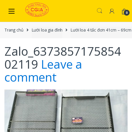
Skip to navigation
Skip to content
0
Trang chủ
Lưới loa gia đình
Lưới loa 4 tấc đơn 41cm – 69cm
Zalo_6373857175854
02119
Leave a
comment