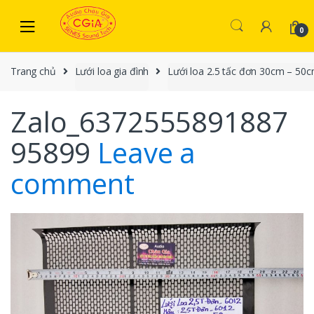
Skip to navigation
Skip to content
0
Trang chủ
Lưới loa gia đình
Lưới loa 2.5 tấc đơn 30cm – 50
Zalo_6372555891887
95899
Leave a
comment