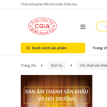
Skip to navigation
Skip to content
Chào mừng bạn đến với Audio Châu Gia
S
e
a
r
c
h
Danh sách sản phẩm
Trang c
f
o
r
:
Trang chủ
Dịch Vụ
Cho thuê sân khấ