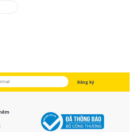
thêm
g