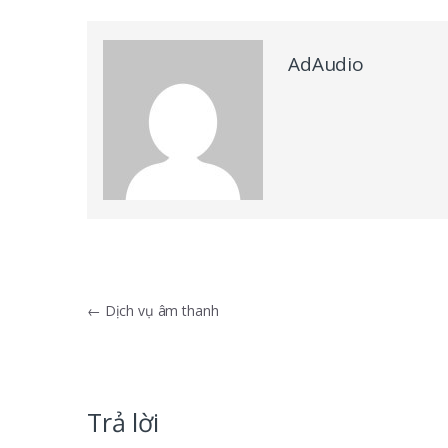
AdAudio
Điều hướng bài viết
←
Dịch vụ âm thanh
Trả lời