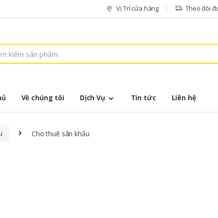
Vị Trí cửa hàng
Theo dõi đ
hủ
Về chúng tôi
Dịch Vụ
Tin tức
Liên hệ
u
Cho thuê sân khấu